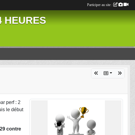
Participer au site :
24 HEURES
r perf : 2
is le début
29 contre