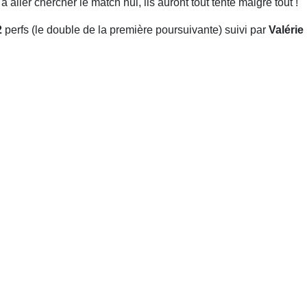
à aller chercher le match nul, ils auront tout tenté malgré tout !
2
perfs (le double de la première poursuivante) suivi par
Valérie