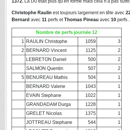
1372.
La D0 était plus qu'en forme mais cela n'a pas suffit 
Christophe Raulin
est toujours largement en tête
avec
2
Bernard
avec
11
perfs et
Thomas Pineau
avec
10
perfs
.
Nombre de perfs journée 12
1
RAULIN Christophe
1059
3
2
BERNARD Vincent
1125
2
LEBRETON Daniel
500
2
SALMON Quentin
507
2
5
BENUREAU Mathis
504
1
BERNARD Valerie
1043
1
EVAIN Stephane
1022
1
GRANDADAM Durga
1228
1
GRELET Nicolas
1375
1
JOTTREAU Stephane
544
1