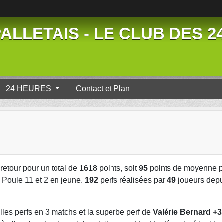
ALLETAIS - LE CLUB DES 
24 HEURES
Contact et Plan
retour pour un total de
1618
points, soit
95
points de moyenne pa
 Poule 11 et 2 en jeune.
192
perfs réalisées par
49
joueurs depu
les perfs en 3 matchs et la superbe perf de
Valérie Bernard +3