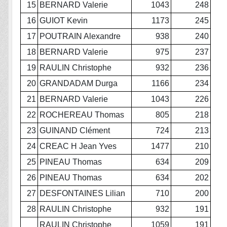
15
BERNARD Valerie
1043
248
16
GUIOT Kevin
1173
245
17
POUTRAIN Alexandre
938
240
18
BERNARD Valerie
975
237
19
RAULIN Christophe
932
236
20
GRANDADAM Durga
1166
234
21
BERNARD Valerie
1043
226
22
ROCHEREAU Thomas
805
218
23
GUINAND Clément
724
213
24
CREAC H Jean Yves
1477
210
25
PINEAU Thomas
634
209
26
PINEAU Thomas
634
202
27
DESFONTAINES Lilian
710
200
28
RAULIN Christophe
932
191
RAULIN Christophe
1059
191