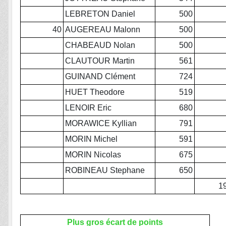
LEBRETON Daniel
500
40
AUGEREAU Malonn
500
CHABEAUD Nolan
500
CLAUTOUR Martin
561
GUINAND Clément
724
HUET Theodore
519
LENOIR Eric
680
MORAWICE Kyllian
791
MORIN Michel
591
MORIN Nicolas
675
ROBINEAU Stephane
650
1
Plus gros écart de points