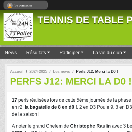
Panneau de gestion des cookies
Se connecter
TENNIS DE TABLE P
News
Résultats
Participer
La vie du club
Accueil
2024-2025
Les news
Perfs J12: Merci la D0 !
PERFS J12: MERCI LA D0 !
17
perfs réalisées lors de cette 5ème journée de la phase 
en r2,
la bagatelle de 8 en d0 !
, 2 en D3 Poule 9, 3 en D3
de la saison !
A noter le grand Chelem de
Christophe Raulin
avec 3 bel