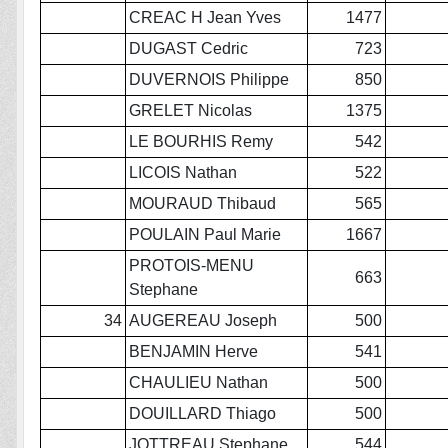
CREAC H Jean Yves
1477
DUGAST Cedric
723
DUVERNOIS Philippe
850
GRELET Nicolas
1375
LE BOURHIS Remy
542
LICOIS Nathan
522
MOURAUD Thibaud
565
POULAIN Paul Marie
1667
PROTOIS-MENU
663
Stephane
34
AUGEREAU Joseph
500
BENJAMIN Herve
541
CHAULIEU Nathan
500
DOUILLARD Thiago
500
JOTTREAU Stephane
544