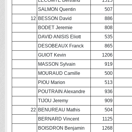
LECOMTE Bertrand
1515
SALMON Quentin
507
12
BESSON David
886
BODET Jeremie
808
DAVID ANISIS Eliott
535
DESOBEAUX Franck
865
GUIOT Kevin
1206
MASSON Sylvain
919
MOURAUD Camille
500
PIOU Marion
513
POUTRAIN Alexandre
936
TIJOU Jeremy
909
22
BENUREAU Mathis
504
BERNARD Vincent
1125
BOISDRON Benjamin
1268