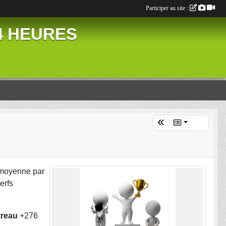
Participer au site :
24 HEURES
 moyenne par
erfs
treau
+276