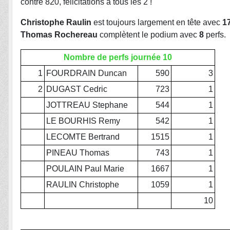
contre 820, félicitations à tous les 2 !
Christophe Raulin
est toujours largement en tête
avec
1
Thomas Rochereau
complètent le podium
avec
8
perfs.
Nombre de perfs journée 10
1
FOURDRAIN Duncan
590
3
2
DUGAST Cedric
723
1
JOTTREAU Stephane
544
1
LE BOURHIS Remy
542
1
LECOMTE Bertrand
1515
1
PINEAU Thomas
743
1
POULAIN Paul Marie
1667
1
RAULIN Christophe
1059
1
10