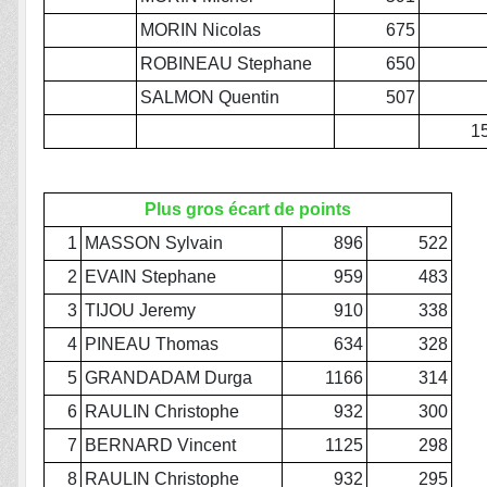
MORIN Nicolas
675
ROBINEAU Stephane
650
SALMON Quentin
507
1
Plus gros écart de points
1
MASSON Sylvain
896
522
2
EVAIN Stephane
959
483
3
TIJOU Jeremy
910
338
4
PINEAU Thomas
634
328
5
GRANDADAM Durga
1166
314
6
RAULIN Christophe
932
300
7
BERNARD Vincent
1125
298
8
RAULIN Christophe
932
295