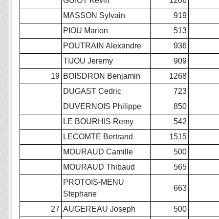
GUIOT Kevin
1206
MASSON Sylvain
919
PIOU Marion
513
POUTRAIN Alexandre
936
TIJOU Jeremy
909
19
BOISDRON Benjamin
1268
DUGAST Cedric
723
DUVERNOIS Philippe
850
LE BOURHIS Remy
542
LECOMTE Bertrand
1515
MOURAUD Camille
500
MOURAUD Thibaud
565
PROTOIS-MENU
663
Stephane
27
AUGEREAU Joseph
500