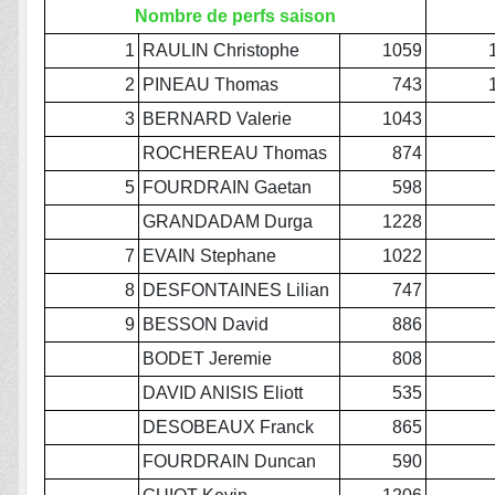
Nombre de perfs saison
1
RAULIN Christophe
1059
2
PINEAU Thomas
743
3
BERNARD Valerie
1043
ROCHEREAU Thomas
874
5
FOURDRAIN Gaetan
598
GRANDADAM Durga
1228
7
EVAIN Stephane
1022
8
DESFONTAINES Lilian
747
9
BESSON David
886
BODET Jeremie
808
DAVID ANISIS Eliott
535
DESOBEAUX Franck
865
FOURDRAIN Duncan
590