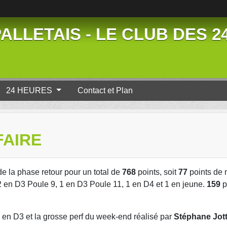
ALLETAIS - LE CLUB DES 
24 HEURES
Contact et Plan
FAIRE
de la phase retour pour un total de
768
points, soit
77
points de
, 2 en D3 Poule 9, 1 en D3 Poule 11, 1 en D4 et 1 en jeune.
159
p
2 en D3 et la grosse perf du week-end réalisé par
Stéphane Jot