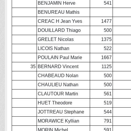
BENJAMIN Herve
541
BENUREAU Mathis
CREAC H Jean Yves
1477
DOUILLARD Thiago
500
GRELET Nicolas
1375
LICOIS Nathan
522
POULAIN Paul Marie
1667
35
BERNARD Vincent
1125
CHABEAUD Nolan
500
CHAULIEU Nathan
500
CLAUTOUR Martin
561
HUET Theodore
519
JOTTREAU Stephane
544
MORAWICE Kyllian
791
MORIN Michel
591