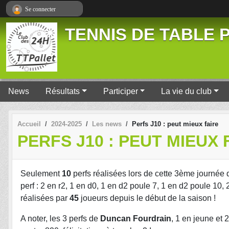
Panneau de gestion des cookies
Se connecter
TENNIS DE TABLE P
News
Résultats
Participer
La vie du club
Accueil
2024-2025
Les news
Perfs J10 : peut mieux faire
PERFS J10 : PEUT MIEUX 
Seulement
10
perfs réalisées lors de cette 3ème journée 
perf : 2 en r2, 1 en d0, 1 en d2 poule 7, 1 en d2 poule 10
réalisées par
45
joueurs depuis le début de la saison !
A noter, les 3 perfs de
Duncan Fourdrain
, 1 en jeune et 