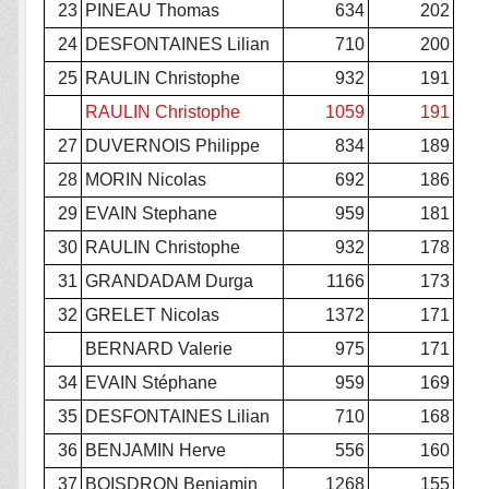
23
PINEAU Thomas
634
202
24
DESFONTAINES Lilian
710
200
25
RAULIN Christophe
932
191
RAULIN Christophe
1059
191
27
DUVERNOIS Philippe
834
189
28
MORIN Nicolas
692
186
29
EVAIN Stephane
959
181
30
RAULIN Christophe
932
178
31
GRANDADAM Durga
1166
173
32
GRELET Nicolas
1372
171
BERNARD Valerie
975
171
34
EVAIN Stéphane
959
169
35
DESFONTAINES Lilian
710
168
36
BENJAMIN Herve
556
160
37
BOISDRON Benjamin
1268
155