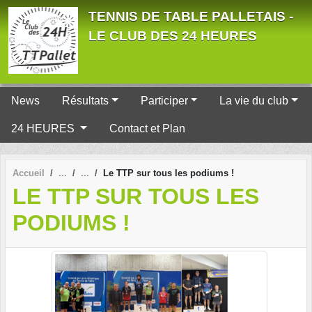
Panneau de gestion des cookies
TENNIS DE TABLE PALLETAIS -
LE CLUB DES 24 HEURES
News
Résultats
Participer
La vie du club
24 HEURES
Contact et Plan
Accueil
Le TTP sur tous les podiums !
LE TTP SUR TOUS LES
PODIUMS !