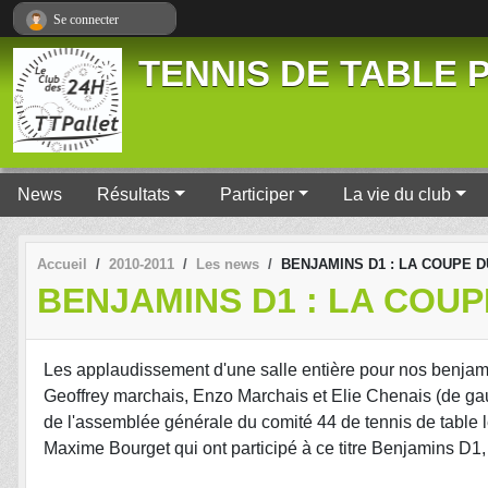
Panneau de gestion des cookies
Se connecter
TENNIS DE TABLE P
News
Résultats
Participer
La vie du club
Accueil
2010-2011
Les news
BENJAMINS D1 : LA COUPE D
BENJAMINS D1 : LA COUP
Les applaudissement d'une salle entière pour nos benjami
Geoffrey marchais, Enzo Marchais et Elie Chenais (de gau
de l'assemblée générale du comité 44 de tennis de table 
Maxime Bourget qui ont participé à ce titre Benjamins D1, l