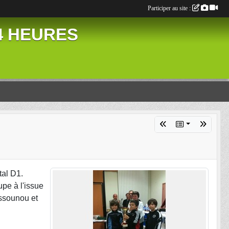
Participer au site :
24 HEURES
tal D1.
pe à l'issue
assounou et