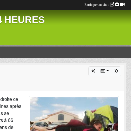
Participer au site :
24 HEURES
 droite ce
aines après
ls se
rs à 66
yens de