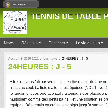
Panneau de gestion des cookies
Se connecter
TENNIS DE TABLE P
News
Résultats
Participer
La vie du club
Accueil
2010-2011
Les news
24HEURES : J - 5
24HEURES : J - 5
Allez, on vous fait passer de l'autre côté du miroir. Une no
n'est pas cool. La liste d'attente est épuisée (NDLR : vo
le lancement des opération...il y a toujours des places à pre
multiplient comme des petits pains ...et une solution se p
équipes. Désormais on croise les doigts jusqu'à samedi 1