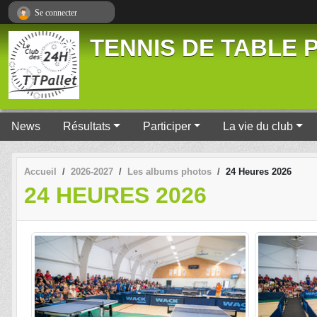
Panneau de gestion des cookies
Se connecter
TENNIS DE TABLE P
News
Résultats
Participer
La vie du club
Accueil
2026-2027
Les albums photos
24 Heures 2026
24 HEURES 2026