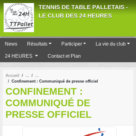
Panneau de gestion des cookies
TENNIS DE TABLE PALLETAIS -
LE CLUB DES 24 HEURES
News
Résultats
Participer
La vie du club
24 HEURES
Contact et Plan
Accueil
Confinement : Communiqué de presse officiel
CONFINEMENT :
COMMUNIQUÉ DE
PRESSE OFFICIEL