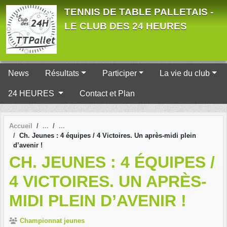
Panneau de gestion des cookies
TENNIS DE TABLE PALLETAIS -
LE CLUB DES 24 HEURES
News
Résultats
Participer
La vie du club
24 HEURES
Contact et Plan
Accueil
Ch. Jeunes : 4 équipes / 4 Victoires. Un après-midi plein
d’avenir !
CH. JEUNES : 4 ÉQUIPES /
4 VICTOIRES. UN APRÈS-
MIDI PLEIN D’AVENIR !
Championnat jeunes