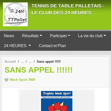
Panneau de gestion des cookies
TENNIS DE TABLE PALLETAIS -
LE CLUB DES 24 HEURES
News
Résultats
Participer
La vie du club
24 HEURES
Contact et Plan
Accueil
Sans appel !!!!!!
SANS APPEL !!!!!!
Wack Sport 3000