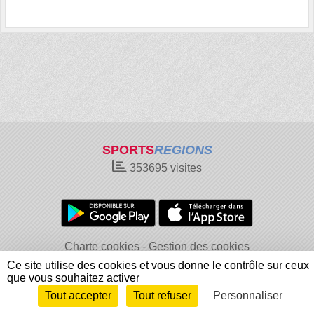
SPORTS
REGIONS
353695
visites
Charte cookies
Gestion des cookies
Informations légales
Signaler un contenu inapproprié
Ce site utilise des cookies et vous donne le contrôle sur ceux
que vous souhaitez activer
Tout accepter
Tout refuser
Personnaliser
Envie de participer ?
Connexion