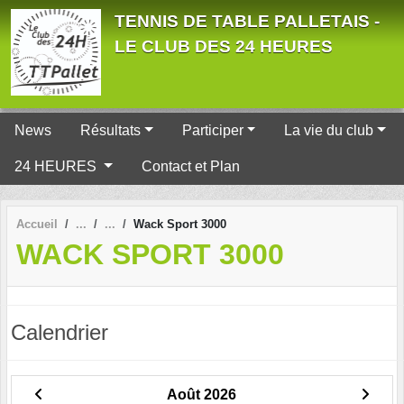
Panneau de gestion des cookies
TENNIS DE TABLE PALLETAIS -
LE CLUB DES 24 HEURES
News
Résultats
Participer
La vie du club
24 HEURES
Contact et Plan
Accueil
Wack Sport 3000
WACK SPORT 3000
Calendrier
Août 2026