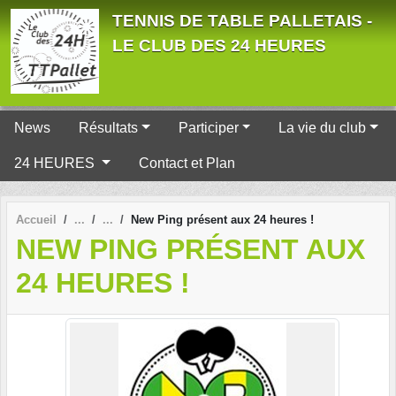
Panneau de gestion des cookies
TENNIS DE TABLE PALLETAIS -
LE CLUB DES 24 HEURES
News
Résultats
Participer
La vie du club
24 HEURES
Contact et Plan
Accueil
New Ping présent aux 24 heures !
NEW PING PRÉSENT AUX
24 HEURES !