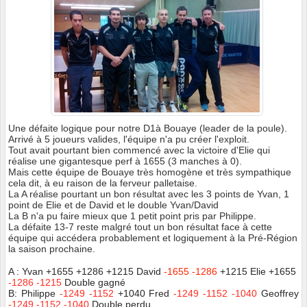
Une défaite logique pour notre D1à Bouaye (leader de la poule).
Arrivé à 5 joueurs valides, l'équipe n'a pu créer l'exploit.
Tout avait pourtant bien commencé avec la victoire d'Elie qui
réalise une gigantesque perf à 1655 (3 manches à 0).
Mais cette équipe de Bouaye très homogène et très sympathique
cela dit, à eu raison de la ferveur palletaise.
La A réalise pourtant un bon résultat avec les 3 points de Yvan, 1
point de Elie et de David et le double Yvan/David
La B n'a pu faire mieux que 1 petit point pris par Philippe.
La défaite 13-7 reste malgré tout un bon résultat face à cette
équipe qui accédera probablement et logiquement à la Pré-Région
la saison prochaine.
A : Yvan +1655 +1286 +1215
David
-
1655 -1286
+1215 Elie +1655
-1286 -1215
Double gagné
B: Philippe
-1249 -1152
+1040 Fred
-1249 -1152 -1040
Geoffrey
-1249 -1152 -1040
Double perdu