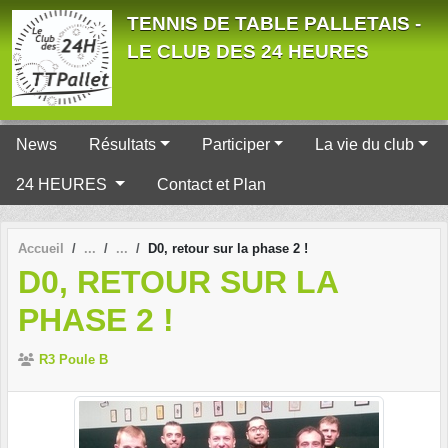
Panneau de gestion des cookies
TENNIS DE TABLE PALLETAIS -
LE CLUB DES 24 HEURES
News
Résultats
Participer
La vie du club
24 HEURES
Contact et Plan
Accueil
D0, retour sur la phase 2 !
D0, RETOUR SUR LA
PHASE 2 !
R3 Poule B