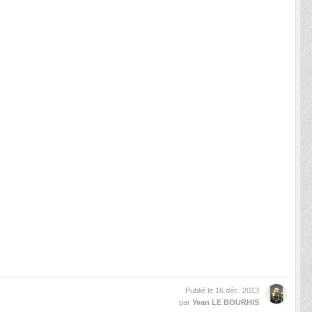
Publié le
16 déc. 2013
par
Yvan LE BOURHIS