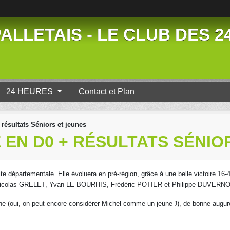
ALLETAIS - LE CLUB DES 
24 HEURES
Contact et Plan
résultats Séniors et jeunes
 EN D0 + RÉSULTATS SÉNIO
élite départementale. Elle évoluera en pré-région, grâce à une belle victoire 16
icolas GRELET, Yvan LE BOURHIS, Frédéric POTIER et
Philippe DUVERNO
ne (oui, on peut encore considérer Michel comme un jeune
J
), de bonne augu