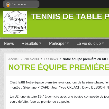
Panneau de gestion des cookies
Se connecter
TENNIS DE TABLE P
News
Résultats
Participer
La vie du club
Accueil
2013-2014
Les news
Notre équipe première en D0 + 
NOTRE ÉQUIPE PREMIÈRE
C'est fait!!! Notre équipe première rejoindra, lors de la 2ème phase, l'
montée : Stéphane PICARD, Jean Yves CREACH, David BESSON, N
En D2, une victoire 13-7 à domicile avec une équipe composée de jeu
seule défaite, face au premier de sa poule.