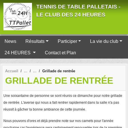
Panneau de gestion des cookies
TENNIS DE TABLE PALLETAIS -
LE CLUB DES 24 HEURES
News
Résultats
Participer
La vie du club
24 HEURES
Contact et Plan
Accueil
Grillade de rentrée
GRILLADE DE RENTRÉE
Une soixantaine de personne se sont réunis ce dimanche pour notre grillade
de rentrée. L'averse qui nous a fait rentrer rapidement dans la salle n'a pas
réussit à gâcher la bonne ambiance de cette journée.
Nous pouvons d'ores et déjà prendre note sur nos carnets pour l'année
prochaine car l'expérience sera certainement renouvelée lors de la première