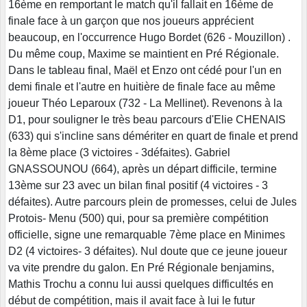
16ème en remportant le match qu'il fallait en 16ème de
finale face à un garçon que nos joueurs apprécient
beaucoup, en l'occurrence Hugo Bordet (626 - Mouzillon) .
Du même coup, Maxime se maintient en Pré Régionale.
Dans le tableau final, Maël et Enzo ont cédé pour l'un en
demi finale et l'autre en huitière de finale face au même
joueur Théo Leparoux (732 - La Mellinet). Revenons à la
D1, pour souligner le très beau parcours d'Elie CHENAIS
(633) qui s'incline sans démériter en quart de finale et prend
la 8ème place (3 victoires - 3défaites). Gabriel
GNASSOUNOU (664), après un départ difficile, termine
13ème sur 23 avec un bilan final positif (4 victoires - 3
défaites). Autre parcours plein de promesses, celui de Jules
Protois- Menu (500) qui, pour sa première compétition
officielle, signe une remarquable 7ème place en Minimes
D2 (4 victoires- 3 défaites). Nul doute que ce jeune joueur
va vite prendre du galon. En Pré Régionale benjamins,
Mathis Trochu a connu lui aussi quelques difficultés en
début de compétition, mais il avait face à lui le futur