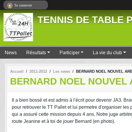
Panneau de gestion des cookies
Se connecter
TENNIS DE TABLE P
News
Résultats
Participer
La vie du club
Accueil
2011-2012
Les news
BERNARD NOEL NOUVEL ARB
BERNARD NOEL NOUVEL 
Il a bien bossé et est admis à l'écrit pour devenir JA3. 
pour retrouver le TT Pallet et lui permetre d'organiser l
qui a assuré cette mission depuis 4 ans. Notre juge arbit
route Jeanine et à toi de jouer Bernard (en photo).