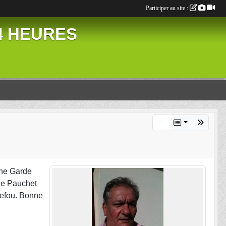
Participer au site :
24 HEURES
nne Garde
ine Pauchet
quefou. Bonne