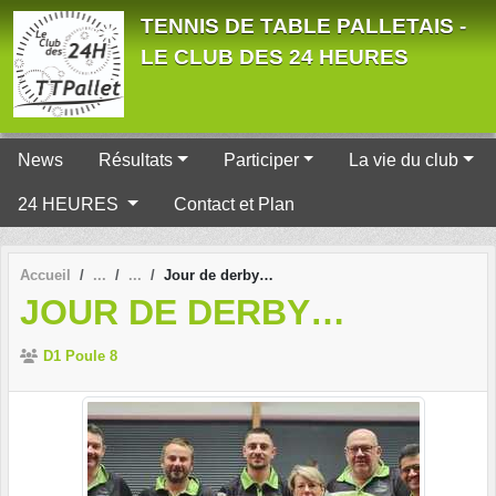
Panneau de gestion des cookies
TENNIS DE TABLE PALLETAIS -
LE CLUB DES 24 HEURES
News
Résultats
Participer
La vie du club
24 HEURES
Contact et Plan
Accueil
Jour de derby…
JOUR DE DERBY…
D1 Poule 8