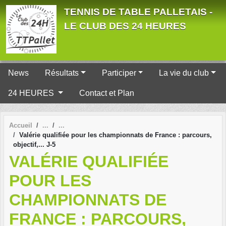
Panneau de gestion des cookies
TENNIS DE TABLE PALLETAIS -
LE CLUB DES 24 HEURES
News
Résultats
Participer
La vie du club
24 HEURES
Contact et Plan
Accueil
Valérie qualifiée pour les championnats de France : parcours,
objectif,... J-5
VALÉRIE QUALIFIÉE
POUR LES
CHAMPIONNATS DE
FRANCE : PARCOURS,