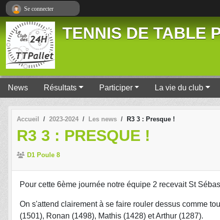
Panneau de gestion des cookies
Se connecter
TENNIS DE TABLE P
News
Résultats
Participer
La vie du club
Accueil
2023-2024
Les news
R3 3 : Presque !
R3 3 : PRESQUE !
D1 Poule 8
Pour cette 6ème journée notre équipe 2 recevait St Sébast
On s'attend clairement à se faire rouler dessus comme to
(1501), Ronan (1498), Mathis (1428) et Arthur (1287).