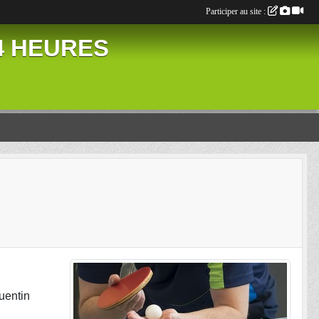
Participer au site :
24 HEURES
uentin