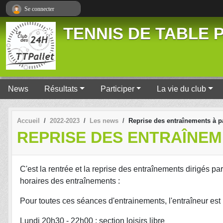
Panneau de gestion des cookies
Se connecter
TENNIS DE TABLE P
News
Résultats
Participer
La vie du club
Accueil
2022-2023
Les news
Reprise des entraînements à p
REPRISE DES ENTRAÎNEM
C'est la rentrée et la reprise des entraînements dirigés pa
horaires des entraînements :
Pour toutes ces séances d'entrainements, l'entraîneur est 
Lundi 20h30 - 22h00 : section loisirs libre