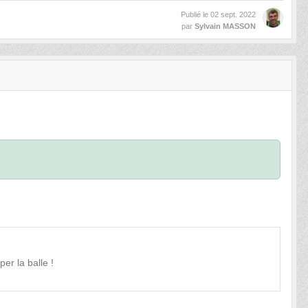
Publié le
02 sept. 2022
par
Sylvain MASSON
er la balle !