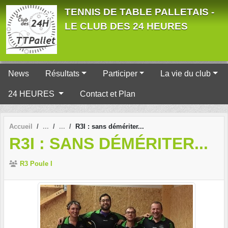
Panneau de gestion des cookies
TENNIS DE TABLE PALLETAIS -
LE CLUB DES 24 HEURES
News
Résultats
Participer
La vie du club
24 HEURES
Contact et Plan
Accueil
R3I : sans démériter...
R3I : SANS DÉMÉRITER...
R3 Poule I