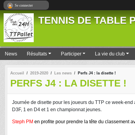
Panneau de gestion des cookies
Se connecter
TENNIS DE TABLE P
News
Résultats
Participer
La vie du club
Accueil
2019-2020
Les news
Perfs J4 : la disette !
PERFS J4 : LA DISETTE !
Journée de disette pour les joueurs du TTP ce week-end 
D3F, 1 en D4 et 1 en championnat jeunes.
Steph PM
en profite pour prendre la tête du classement a