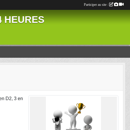
Participer au site :
24 HEURES
en D2, 3 en