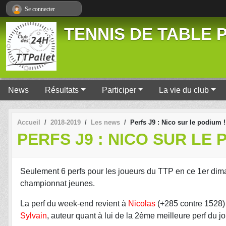
Panneau de gestion des cookies
Se connecter
TENNIS DE TABLE P
News
Résultats
Participer
La vie du club
Accueil
2018-2019
Les news
Perfs J9 : Nico sur le podium !
PERFS J9 : NICO SUR LE 
Seulement 6 perfs pour les joueurs du TTP en ce 1er dima
championnat jeunes.
La perf du week-end revient à
Nicolas
(+285 contre 1528) 
Sylvain
,
auteur quant à lui de la 2ème meilleure perf du j