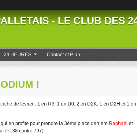
ALLETAIS - LE CLUB DES 
24 HEURES
Contact et Plan
PODIUM !
nche de février : 1 en R3, 1 en D0, 2 en D2K, 1 en D2H et 1 en
qui en profite pour prendre la 3ème place derrière
Raphaël
et
our (+138 contre 797).