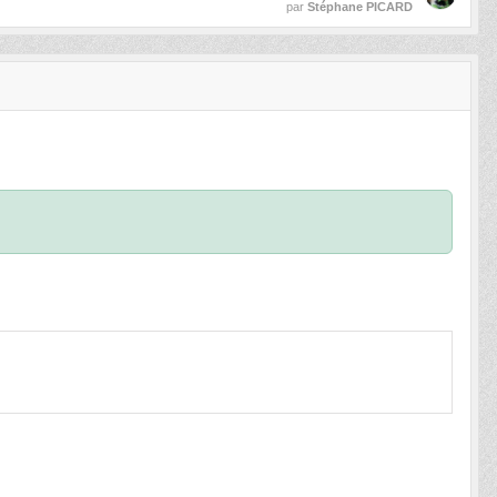
par
Stéphane PICARD