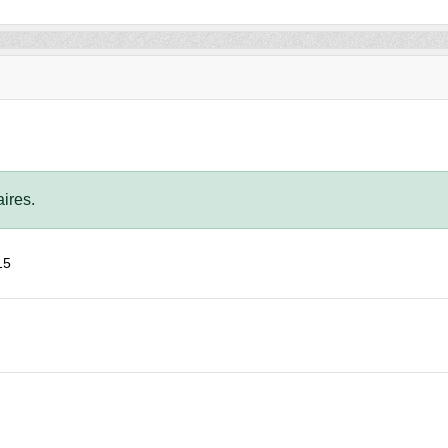
ires.
15