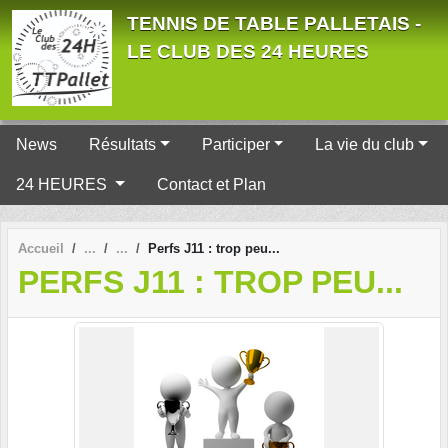
Panneau de gestion des cookies
TENNIS DE TABLE PALLETAIS -
LE CLUB DES 24 HEURES
News
Résultats
Participer
La vie du club
24 HEURES
Contact et Plan
Accueil
Perfs J11 : trop peu...
PERFS J11 : TROP PEU...