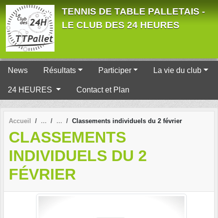
Panneau de gestion des cookies
TENNIS DE TABLE PALLETAIS -
LE CLUB DES 24 HEURES
News
Résultats
Participer
La vie du club
24 HEURES
Contact et Plan
Accueil
Classements individuels du 2 février
CLASSEMENTS
INDIVIDUELS DU 2
FÉVRIER