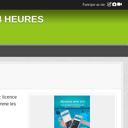
Participer au site :
24 HEURES
: licence
comme les