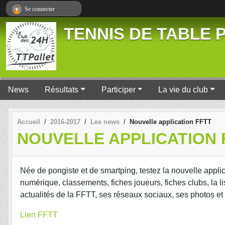
Panneau de gestion des cookies
Se connecter
TENNIS DE TABLE P
News
Résultats
Participer
La vie du club
Accueil
2016-2017
Les news
Nouvelle application FFTT
NOUVELLE APPLICATION 
Née de pongiste et de smartping, testez la nouvelle applic
numérique, classements, fiches joueurs, fiches clubs, la li
actualités de la FFTT, ses réseaux sociaux, ses photos et
Lien FFTT