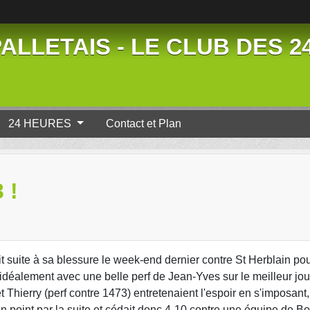
ALLETAIS - LE CLUB DES 
24 HEURES
Contact et Plan
 !
it suite à sa blessure le week-end dernier contre St Herblain po
idéalement avec une belle perf de Jean-Yves sur le meilleur jo
 Thierry (perf contre 1473) entretenaient l'espoir en s'imposant,
n point par la suite et cédait donc 4-10 contre une équipe de 