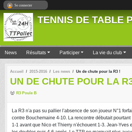
Panneau de gestion des cookies
Se connecter
TENNIS DE TABLE P
News
Résultats
Participer
La vie du club
Accueil
2015-2016
Les news
Un de chute pour la R3 !
UN DE CHUTE POUR LA R3
R3 Poule B
La R3 n'a pas su pallier l'absence de son joueur N°1 forfa
contre Bouchemaine 4-10. La rencontre débutait pourtant 
1-1 avant que Nico et Thierry n'échouent 1-3. Jean-Yves et
les doubles puis 4-6 après. Le TTP ne marquait plus aucu