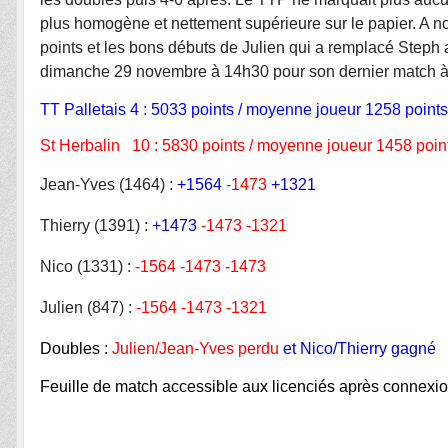
plus homogène et nettement supérieure sur le papier. A no
points et les bons débuts de Julien qui a remplacé Steph 
dimanche 29 novembre à 14h30 pour son dernier match à 
TT Palletais 4 : 5033 points / moyenne joueur 1258 points
St Herbalin 10 : 5830 points / moyenne joueur 1458 poin
Jean-Yves (1464) :
+1564
-1473
+1321
Thierry (1391) :
+1473
-1473
-1321
Nico (1331) :
-1564
-1473
-1473
Julien (847) :
-1564
-1473
-1321
Doubles :
Julien/Jean-Yves perdu
et
Nico/Thierry gagné
Feuille de match accessible aux licenciés après connexion