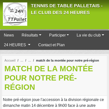
Panneau de gestion des cookies
TENNIS DE TABLE PALLETAIS -
LE CLUB DES 24 HEURES
News
Résultats
Participer
La vie du club
24 HEURES
Contact et Plan
Accueil
match de la montée pour notre pré-région
MATCH DE LA MONTÉE
POUR NOTRE PRÉ-
RÉGION
Notre pré-région joue l'accession à la division régionale ce
dimanche matin 14 décembre à 9h00 face à une autre