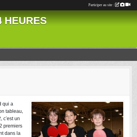
Participer au site :
24 HEURES
d qui a
on tableau,
 c'est un
2 premiers
nt dans la