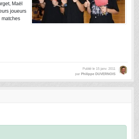
urget, Maël
leurs joueurs
nq matches
Publié le
15 janv. 2011
par
Philippe DUVERNOIS