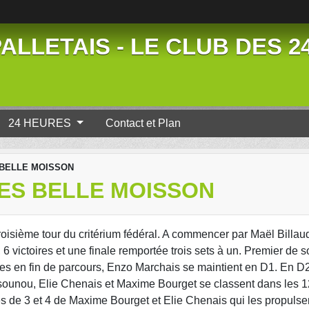
ALLETAIS - LE CLUB DES 
24 HEURES
Contact et Plan
 BELLE MOISSON
RES BELLE MOISSON
u troisième tour du critérium fédéral. A commencer par Maël Billau
 victoires et une finale remportée trois sets à un. Premier de s
s en fin de parcours, Enzo Marchais se maintient en D1. En D2,
sounou, Elie Chenais et Maxime Bourget se classent dans les 1
ces de 3 et 4 de Maxime Bourget et Elie Chenais qui les propulse