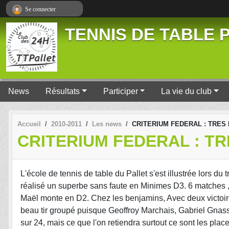
Panneau de gestion des cookies
Se connecter
TENNIS DE TABLE P
News
Résultats
Participer
La vie du club
Accueil
2010-2011
Les news
CRITERIUM FEDERAL : TRES
CRITERIUM FEDERAL : T
L'école de tennis de table du Pallet s'est illustrée lors d
réalisé un superbe sans faute en Minimes D3. 6 matches , 6
Maël monte en D2. Chez les benjamins, Avec deux victoire
beau tir groupé puisque Geoffroy Marchais, Gabriel Gnas
sur 24, mais ce que l'on retiendra surtout ce sont les pla