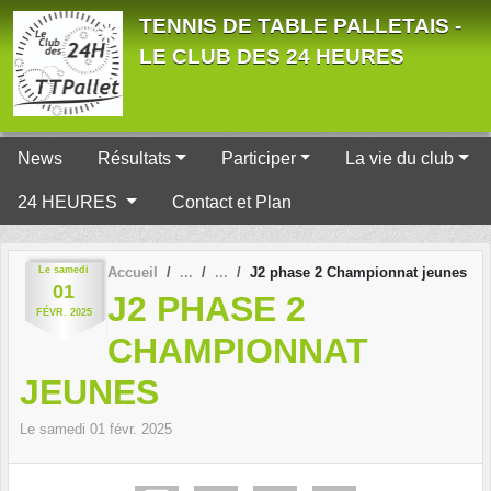
Panneau de gestion des cookies
TENNIS DE TABLE PALLETAIS -
LE CLUB DES 24 HEURES
News
Résultats
Participer
La vie du club
24 HEURES
Contact et Plan
Le
samedi
Accueil
J2 phase 2 Championnat jeunes
01
J2 PHASE 2
FÉVR.
2025
CHAMPIONNAT
JEUNES
Le
samedi
01
févr.
2025