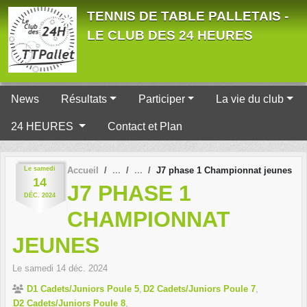
Panneau de gestion des cookies
TENNIS DE TABLE PALLETAIS -
LE CLUB DES 24 HEURES
News
Résultats
Participer
La vie du club
24 HEURES
Contact et Plan
Le
samedi
Accueil
J7 phase 1 Championnat jeunes
14
J7 PHASE 1
DÉC.
2024
CHAMPIONNAT
JEUNES
Le
samedi
14
déc.
2024
D1 Cadets/Juniors Poule 5
D2 Cadets/Juniors Poule 7
D2 Cadets/Juniors Poule 8