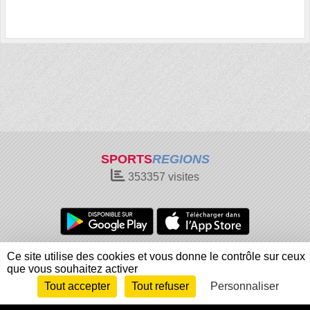
SPORTS
REGIONS
353357
visites
Charte cookies
Gestion des cookies
Ce site utilise des cookies et vous donne le contrôle sur ceux
que vous souhaitez activer
Informations légales
Signaler un contenu inapproprié
Tout accepter
Tout refuser
Personnaliser
Envie de participer ?
Connexion