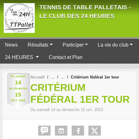
Panneau de gestion des cookies
TENNIS DE TABLE PALLETAIS -
LE CLUB DES 24 HEURES
News
Résultats
Participer
La vie du club
24 HEURES
Contact et Plan
Du
samedi
Accueil
Critérium fédéral 1er tour
14
CRITÉRIUM
au
dimanche
15
FÉDÉRAL 1ER TOUR
OCT.
2023
Du
samedi
14
au
dimanche
15
oct.
2023