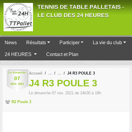
Panneau de gestion des cookies
TENNIS DE TABLE PALLETAIS -
LE CLUB DES 24 HEURES
News
Résultats
Participer
La vie du club
24 HEURES
Contact et Plan
Le
dimanche
Accueil
J4 R3 POULE 3
07
J4 R3 POULE 3
NOV.
2021
Le
dimanche
07
nov.
2021
de 14h30 à 18h
R2 Poule 3