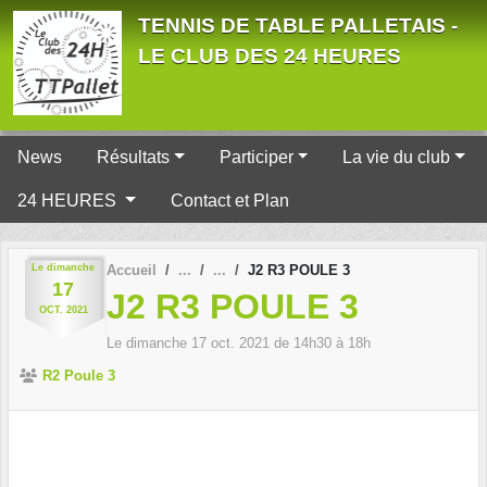
Panneau de gestion des cookies
TENNIS DE TABLE PALLETAIS -
LE CLUB DES 24 HEURES
News
Résultats
Participer
La vie du club
24 HEURES
Contact et Plan
Le
dimanche
Accueil
J2 R3 POULE 3
17
J2 R3 POULE 3
OCT.
2021
Le
dimanche
17
oct.
2021
de 14h30 à 18h
R2 Poule 3