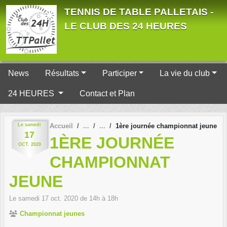
Panneau de gestion des cookies
TENNIS DE TABLE PALLETAIS -
LE CLUB DES 24 HEURES
News
Résultats
Participer
La vie du club
24 HEURES
Contact et Plan
Le
samedi
Accueil
1ère journée championnat jeune
17
1ÈRE JOURNÉE
OCT.
2020
CHAMPIONNAT
JEUNE
Le
samedi
17
oct.
2020
de 14h à 18h
Championnat jeunes