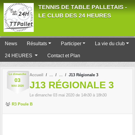
Panneau de gestion des cookies
TENNIS DE TABLE PALLETAIS -
LE CLUB DES 24 HEURES
News
Résultats
Participer
La vie du club
24 HEURES
Contact et Plan
Le
dimanche
Accueil
J13 Régionale 3
03
J13 RÉGIONALE 3
MAI
2020
Le
dimanche
03
mai
2020
de 14h30 à 18h30
R3 Poule B