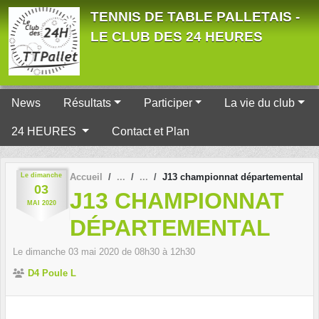
Panneau de gestion des cookies
TENNIS DE TABLE PALLETAIS -
LE CLUB DES 24 HEURES
News
Résultats
Participer
La vie du club
24 HEURES
Contact et Plan
Le
dimanche
Accueil
J13 championnat départemental
03
J13 CHAMPIONNAT
MAI
2020
DÉPARTEMENTAL
Le
dimanche
03
mai
2020
de 08h30 à 12h30
D4 Poule L