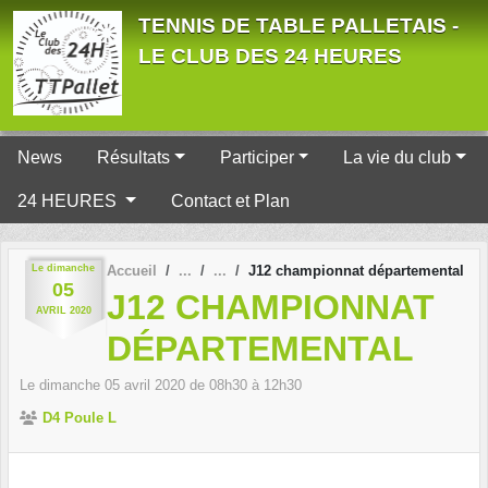
Panneau de gestion des cookies
TENNIS DE TABLE PALLETAIS -
LE CLUB DES 24 HEURES
News
Résultats
Participer
La vie du club
24 HEURES
Contact et Plan
Le
dimanche
Accueil
J12 championnat départemental
05
J12 CHAMPIONNAT
AVRIL
2020
DÉPARTEMENTAL
Le
dimanche
05
avril
2020
de 08h30 à 12h30
D4 Poule L