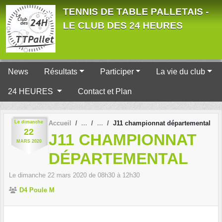
Panneau de gestion des cookies
TENNIS DE TABLE PALLETAIS -
LE CLUB DES 24 HEURES
News
Résultats
Participer
La vie du club
24 HEURES
Contact et Plan
Le
dimanche
Accueil
J11 championnat départemental
22
J11 CHAMPIONNAT
MARS
2020
DÉPARTEMENTAL
Le
dimanche
22
mars
2020
de 08h30 à 12h30
D4 Poule M