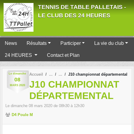
Panneau de gestion des cookies
TENNIS DE TABLE PALLETAIS -
LE CLUB DES 24 HEURES
News
Résultats
Participer
La vie du club
24 HEURES
Contact et Plan
Le
dimanche
Accueil
J10 championnat départemental
08
J10 CHAMPIONNAT
MARS
2020
DÉPARTEMENTAL
Le
dimanche
08
mars
2020
de 08h30 à 12h30
D4 Poule M