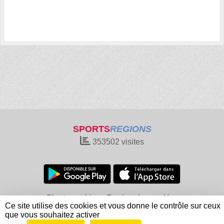
SPORTS
REGIONS
353502
visites
Charte cookies
Gestion des cookies
Ce site utilise des cookies et vous donne le contrôle sur ceux
Informations légales
Signaler un contenu inapproprié
que vous souhaitez activer