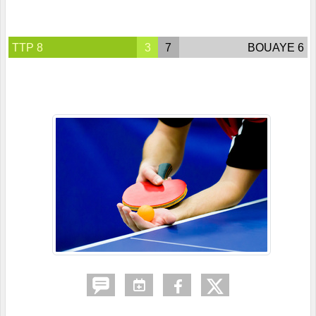
TTP 8
3
7
BOUAYE 6