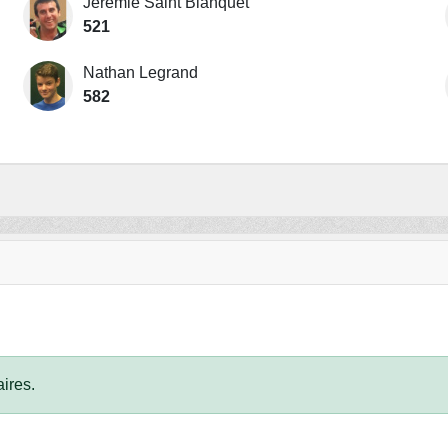
Jérémie Saint Blanquet
521
Nathan Legrand
582
ires.