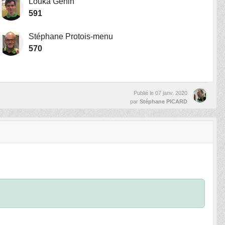
Louka Genin
591
Stéphane Protois-menu
570
Publié le
07 janv. 2020
par
Stéphane PICARD