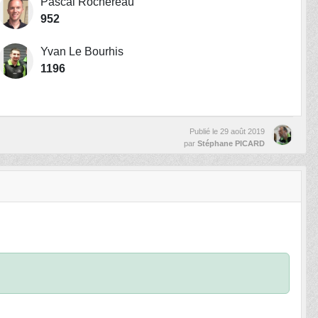
Pascal Rochereau
952
Yvan Le Bourhis
1196
Publié le
29 août 2019
par
Stéphane PICARD