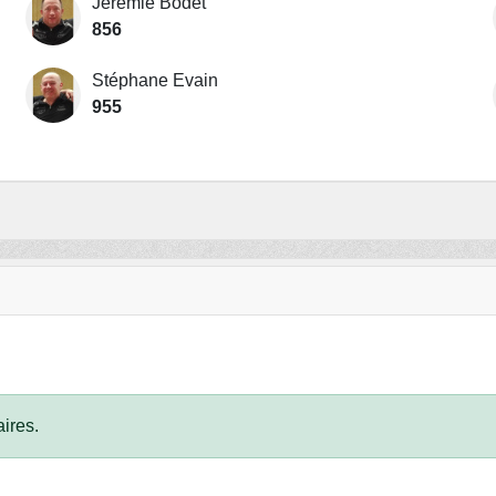
Jérémie Bodet
856
Stéphane Evain
955
ires.