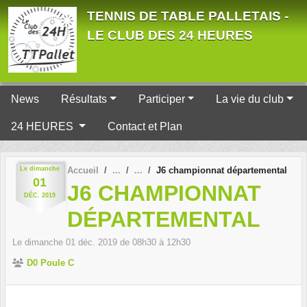
Panneau de gestion des cookies
TENNIS DE TABLE PALLETAIS -
LE CLUB DES 24 HEURES
News
Résultats
Participer
La vie du club
24 HEURES
Contact et Plan
Le
dimanche
Accueil
J6 championnat départemental
01
J6 CHAMPIONNAT
DÉC.
2019
DÉPARTEMENTAL
Le
dimanche
01
déc.
2019
de 08h30 à 12h30
D0 Poule C