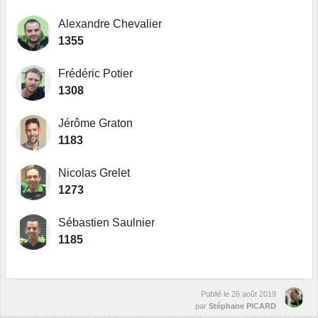
Alexandre Chevalier
1355
Frédéric Potier
1308
Jérôme Graton
1183
Nicolas Grelet
1273
Sébastien Saulnier
1185
Publié le
26 août 2019
par
Stéphane PICARD