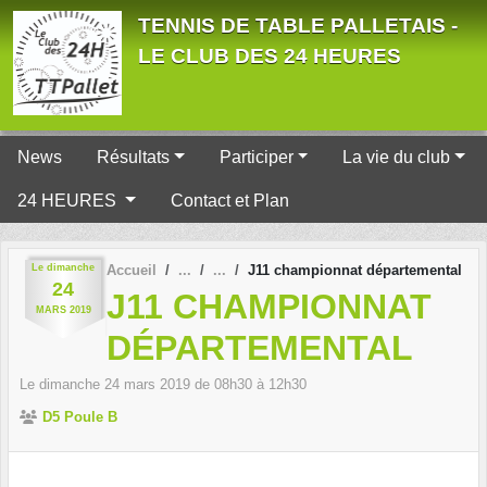
Panneau de gestion des cookies
TENNIS DE TABLE PALLETAIS -
LE CLUB DES 24 HEURES
News
Résultats
Participer
La vie du club
24 HEURES
Contact et Plan
Le
dimanche
Accueil
J11 championnat départemental
24
J11 CHAMPIONNAT
MARS
2019
DÉPARTEMENTAL
Le
dimanche
24
mars
2019
de 08h30 à 12h30
D5 Poule B