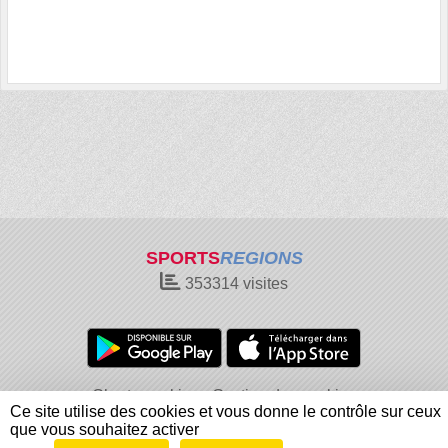
SPORTS
REGIONS
353314
visites
Charte cookies
Gestion des cookies
Ce site utilise des cookies et vous donne le contrôle sur ceux
Informations légales
Signaler un contenu inapproprié
que vous souhaitez activer