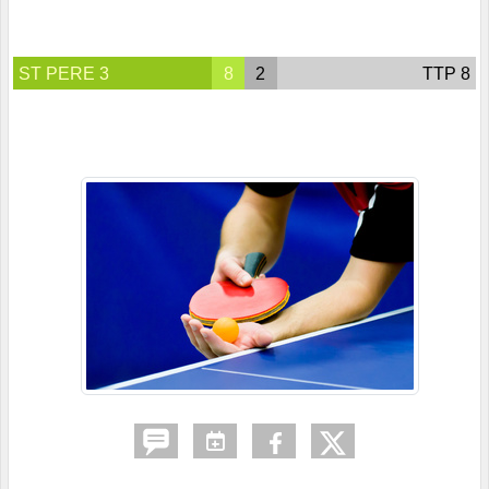
ST PERE 3
8
2
TTP 8