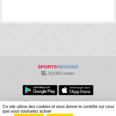
SPORTS
REGIONS
353385
visites
Charte cookies
Gestion des cookies
Ce site utilise des cookies et vous donne le contrôle sur ceux
Informations légales
Signaler un contenu inapproprié
que vous souhaitez activer