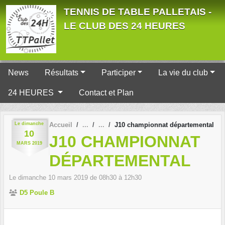
Panneau de gestion des cookies
TENNIS DE TABLE PALLETAIS -
LE CLUB DES 24 HEURES
News
Résultats
Participer
La vie du club
24 HEURES
Contact et Plan
Le
dimanche
Accueil
J10 championnat départemental
10
J10 CHAMPIONNAT
MARS
2019
DÉPARTEMENTAL
Le
dimanche
10
mars
2019
de 08h30 à 12h30
D5 Poule B