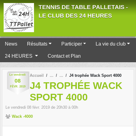
Panneau de gestion des cookies
TENNIS DE TABLE PALLETAIS -
LE CLUB DES 24 HEURES
News
Résultats
Participer
La vie du club
24 HEURES
Contact et Plan
Le
vendredi
Accueil
J4 trophée Wack Sport 4000
08
J4 TROPHÉE WACK
FÉVR.
2019
SPORT 4000
Le
vendredi
08
févr.
2019
de 20h30 à 00h
Wack -4000