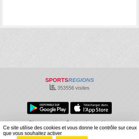
SPORTS
REGIONS
353556
visites
Charte cookies
Gestion des cookies
Ce site utilise des cookies et vous donne le contrôle sur ceux
Informations légales
Signaler un contenu inapproprié
que vous souhaitez activer