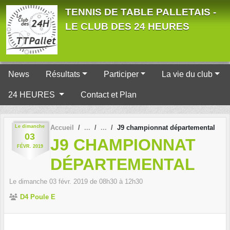
Panneau de gestion des cookies
TENNIS DE TABLE PALLETAIS -
LE CLUB DES 24 HEURES
News
Résultats
Participer
La vie du club
24 HEURES
Contact et Plan
Le
dimanche
Accueil
J9 championnat départemental
03
J9 CHAMPIONNAT
FÉVR.
2019
DÉPARTEMENTAL
Le
dimanche
03
févr.
2019
de 08h30 à 12h30
D4 Poule E