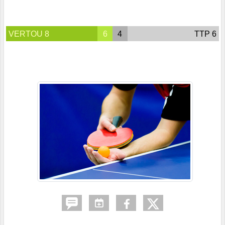
VERTOU 8
6
4
TTP 6