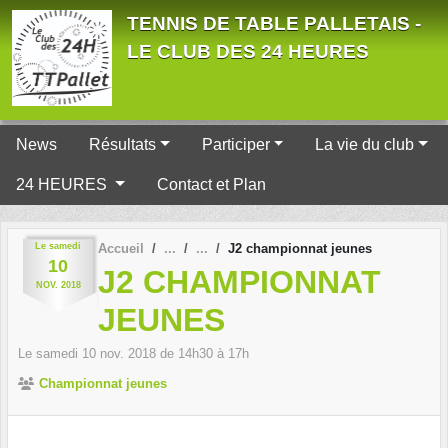
Panneau de gestion des cookies
TENNIS DE TABLE PALLETAIS -
LE CLUB DES 24 HEURES
News
Résultats
Participer
La vie du club
24 HEURES
Contact et Plan
Le
samedi
Accueil
J2 championnat jeunes
10
J2 CHAMPIONNAT
NOV.
2018
JEUNES
Le
samedi
10
nov.
2018
de 14h30 à 17h
Championnat jeunes