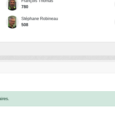
François Thomas
780
Stéphane Robineau
508
ires.