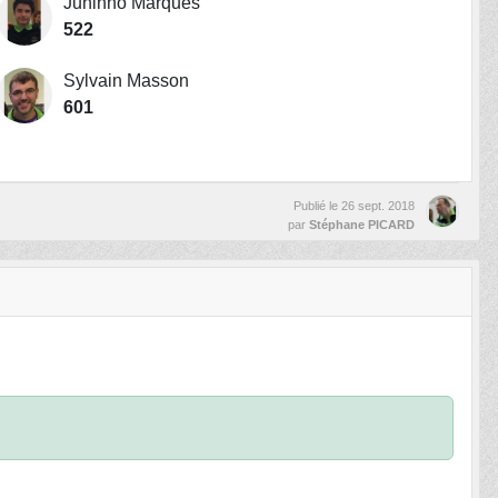
Juninho Marques
522
Sylvain Masson
601
Publié le
26 sept. 2018
par
Stéphane PICARD